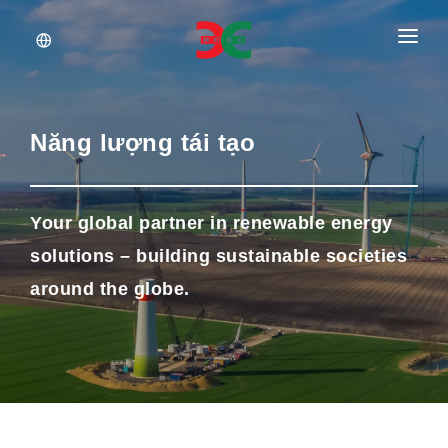
About Us
Services
Năng lượng tái tạo
Documents
Insights
Your global partner in renewable energy
solutions – building sustainable societies
Career
around the globe.