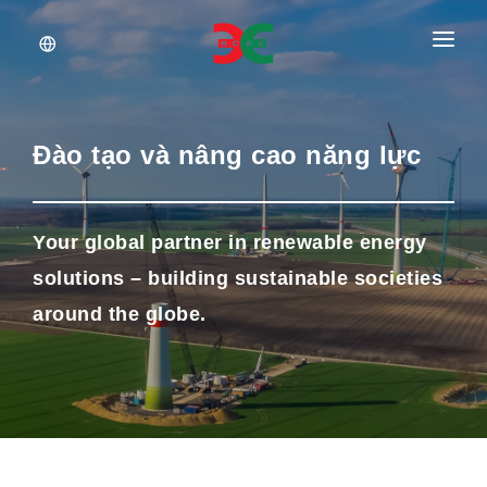
About Us
Services
Đào tạo và nâng cao năng lực
Documents
Insights
Your global partner in renewable energy
solutions – building sustainable societies
Career
around the globe.